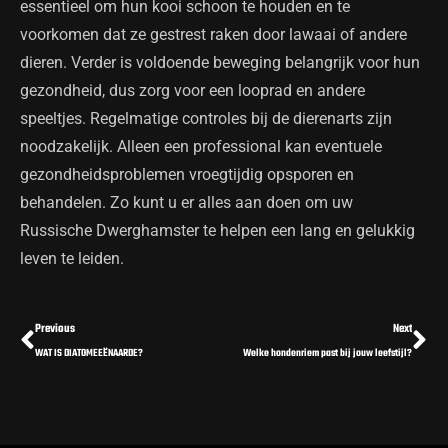
essentieel om hun kooi schoon te houden en te
voorkomen dat ze gestrest raken door lawaai of andere
dieren. Verder is voldoende beweging belangrijk voor hun
gezondheid, dus zorg voor een looprad en andere
speeltjes. Regelmatige controles bij de dierenarts zijn
noodzakelijk. Alleen een professional kan eventuele
gezondheidsproblemen vroegtijdig opsporen en
behandelen. Zo kunt u er alles aan doen om uw
Russische Dwerghamster te helpen een lang en gelukkig
leven te leiden.
Vorige
Vo
Previous
Next
WAT IS DIATOMEEËNAARDE?
Welke hondenriem past bij jouw leefstijl?